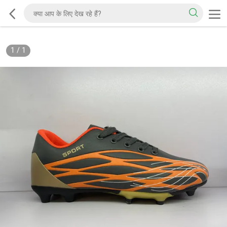
1
/
1